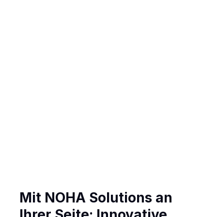
Fabi
MEHR
Mit NOHA Solutions an
Daniel
Ihrer Seite: Innovative